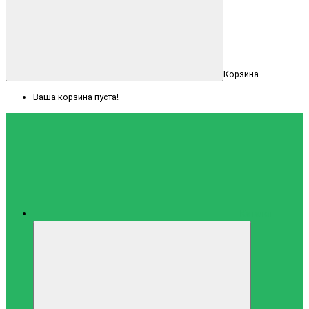
Корзина
Ваша корзина пуста!
Каталог