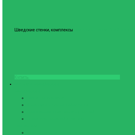
Шведские стенки, комплексы
Шведская стенка Юнайтед №6
Купить
Фитнес и Бодибилдинг
Бодибилдинг
Перчатки для зала
Аксессуары для Бодибилдинга
Компрессионные пояса с утяжкой
Пояса для тяжелой атлетики
Гимнастика
Булава, кольца гимнастические