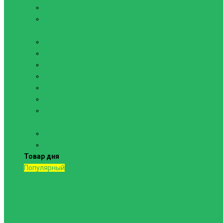
Канаты
Кольца
Спортивный инвентарь
Батуты
Брусья напольные
Гантели
Гири
Грифы
Диски
Маты спортивные
Шведские стенки и комплектующие
Шведские стенки, комплексы
Турники и брусья
Товар дня
Популярный