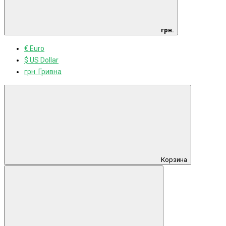
грн.
€ Euro
$ US Dollar
грн. Гривна
Корзина