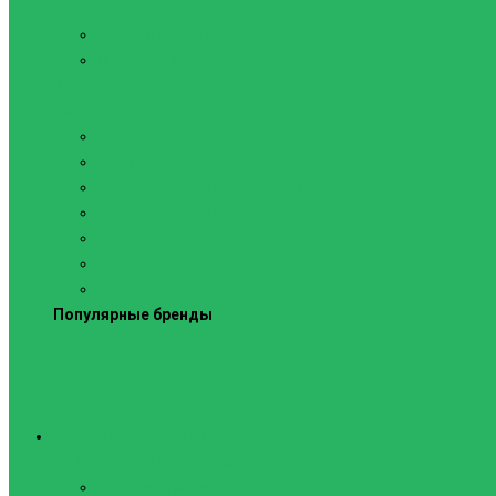
Силовые тренажеры
Скамьи и стойки
Фитнес-станции
Вибрационные платформы
Кардиотренажеры
Беговые дорожки
Велотренажеры
Аксессуары для беговых дорожек
Гребные тренажеры
Орбитреки
Спинбайки
Степперы
Популярные бренды
Спортивное оборудование
Навесное оборудование для шведских стенок
Веревочные лестницы