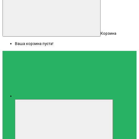
Корзина
Ваша корзина пуста!
Каталог