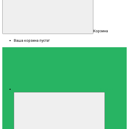
Корзина
Ваша корзина пуста!
Каталог