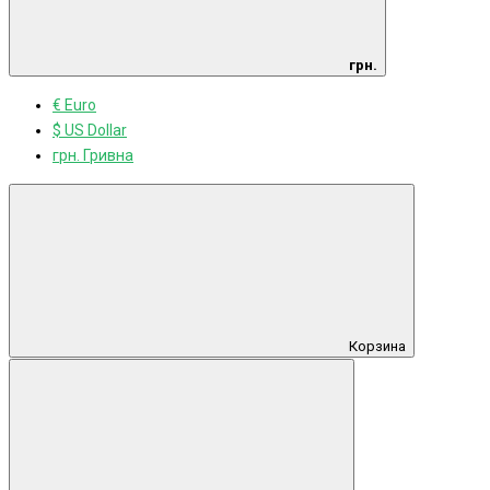
грн.
€ Euro
$ US Dollar
грн. Гривна
Корзина