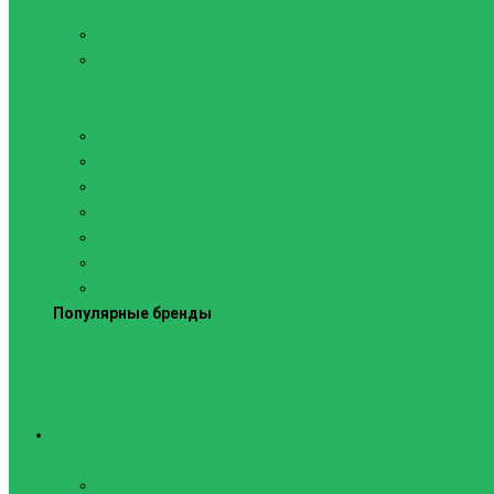
Силовые тренажеры
Скамьи и стойки
Фитнес-станции
Вибрационные платформы
Кардиотренажеры
Беговые дорожки
Велотренажеры
Аксессуары для беговых дорожек
Гребные тренажеры
Орбитреки
Спинбайки
Степперы
Популярные бренды
Спортивное оборудование
Навесное оборудование для шведских стенок
Веревочные лестницы