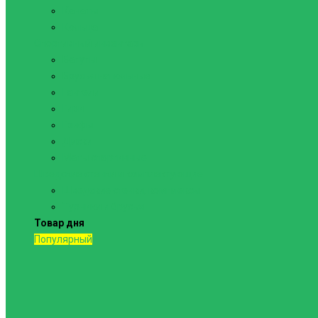
Канаты
Кольца
Спортивный инвентарь
Батуты
Брусья напольные
Гантели
Гири
Грифы
Диски
Маты спортивные
Шведские стенки и комплектующие
Шведские стенки, комплексы
Турники и брусья
Товар дня
Популярный