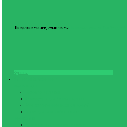
Шведские стенки, комплексы
Шведская стенка Юнайтед №6
Купить
Фитнес и Бодибилдинг
Бодибилдинг
Перчатки для зала
Аксессуары для Бодибилдинга
Компрессионные пояса с утяжкой
Пояса для тяжелой атлетики
Гимнастика
Булава, кольца гимнастические