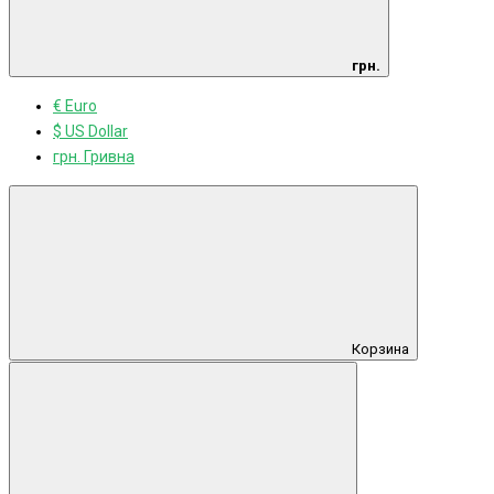
грн.
€ Euro
$ US Dollar
грн. Гривна
Корзина