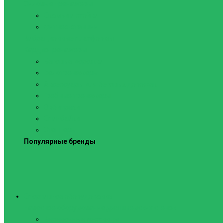
Силовые тренажеры
Скамьи и стойки
Фитнес-станции
Вибрационные платформы
Кардиотренажеры
Беговые дорожки
Велотренажеры
Аксессуары для беговых дорожек
Гребные тренажеры
Орбитреки
Спинбайки
Степперы
Популярные бренды
Спортивное оборудование
Навесное оборудование для шведских стенок
Веревочные лестницы