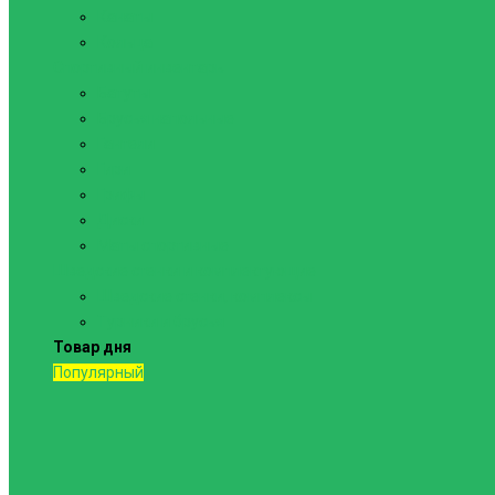
Канаты
Кольца
Спортивный инвентарь
Батуты
Брусья напольные
Гантели
Гири
Грифы
Диски
Маты спортивные
Шведские стенки и комплектующие
Шведские стенки, комплексы
Турники и брусья
Товар дня
Популярный