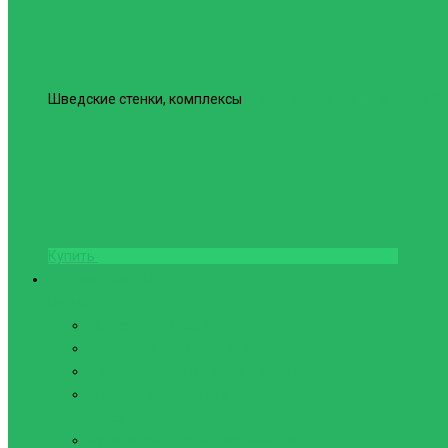
Шведские стенки, комплексы
Шведская стенка Юнайтед №6
Купить
Фитнес и Бодибилдинг
Бодибилдинг
Перчатки для зала
Аксессуары для Бодибилдинга
Компрессионные пояса с утяжкой
Пояса для тяжелой атлетики
Гимнастика
Булава, кольца гимнастические