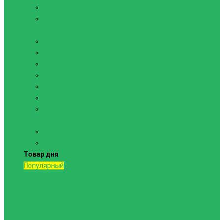
Канаты
Кольца
Спортивный инвентарь
Батуты
Брусья напольные
Гантели
Гири
Грифы
Диски
Маты спортивные
Шведские стенки и комплектующие
Шведские стенки, комплексы
Турники и брусья
Товар дня
Популярный