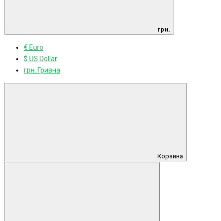
грн.
€ Euro
$ US Dollar
грн. Гривна
Корзина