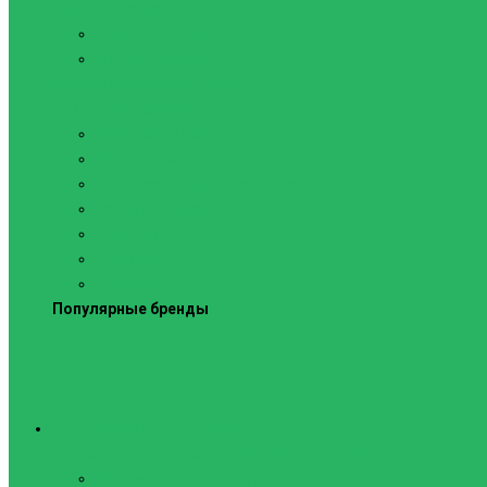
Силовые тренажеры
Скамьи и стойки
Фитнес-станции
Вибрационные платформы
Кардиотренажеры
Беговые дорожки
Велотренажеры
Аксессуары для беговых дорожек
Гребные тренажеры
Орбитреки
Спинбайки
Степперы
Популярные бренды
Спортивное оборудование
Навесное оборудование для шведских стенок
Веревочные лестницы