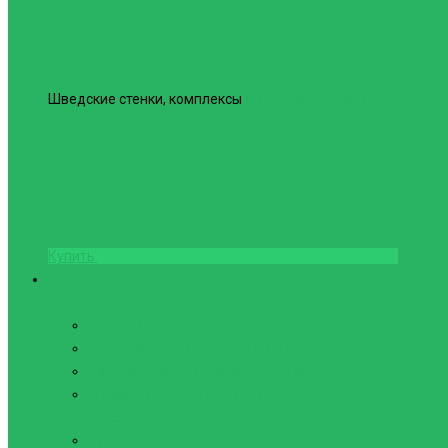
Шведские стенки, комплексы
Шведская стенка Юнайтед №6
Купить
Фитнес и Бодибилдинг
Бодибилдинг
Перчатки для зала
Аксессуары для Бодибилдинга
Компрессионные пояса с утяжкой
Пояса для тяжелой атлетики
Гимнастика
Булава, кольца гимнастические