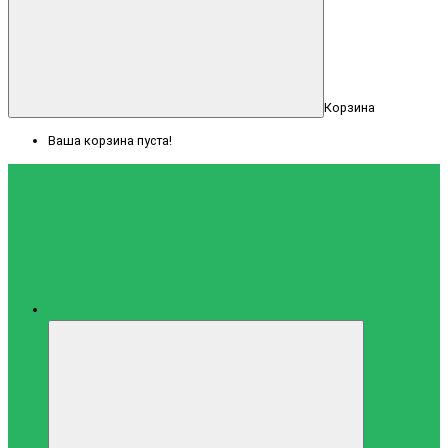
Корзина
Ваша корзина пуста!
Каталог