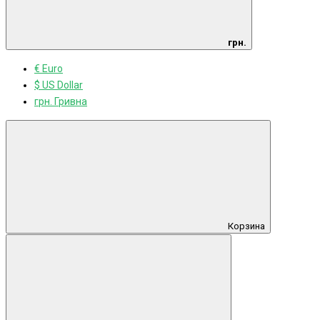
грн.
€ Euro
$ US Dollar
грн. Гривна
Корзина