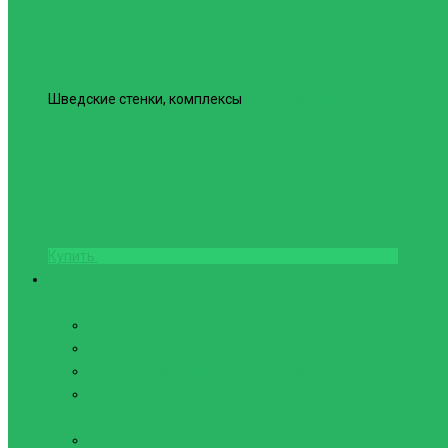
Шведские стенки, комплексы
Шведская стенка Юнайтед №6
Купить
Фитнес и Бодибилдинг
Бодибилдинг
Перчатки для зала
Аксессуары для Бодибилдинга
Компрессионные пояса с утяжкой
Пояса для тяжелой атлетики
Гимнастика
Булава, кольца гимнастические