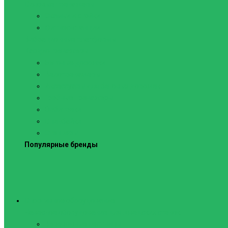
Силовые тренажеры
Скамьи и стойки
Фитнес-станции
Вибрационные платформы
Кардиотренажеры
Беговые дорожки
Велотренажеры
Аксессуары для беговых дорожек
Гребные тренажеры
Орбитреки
Спинбайки
Степперы
Популярные бренды
Спортивное оборудование
Навесное оборудование для шведских стенок
Веревочные лестницы