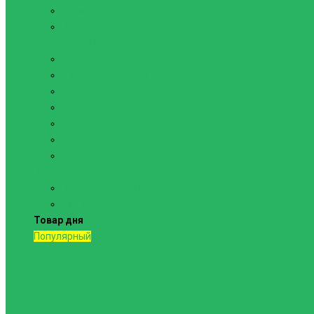
Канаты
Кольца
Спортивный инвентарь
Батуты
Брусья напольные
Гантели
Гири
Грифы
Диски
Маты спортивные
Шведские стенки и комплектующие
Шведские стенки, комплексы
Турники и брусья
Товар дня
Популярный