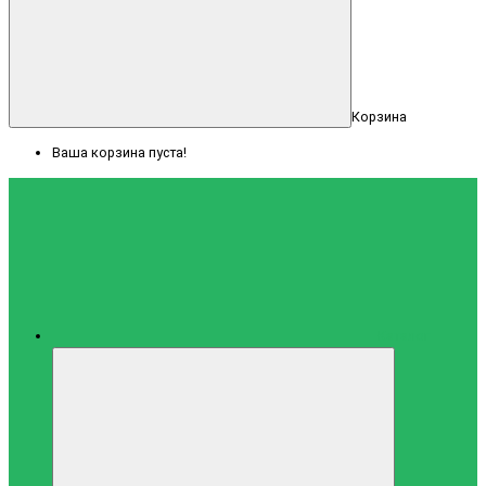
Корзина
Ваша корзина пуста!
Каталог