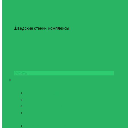
Шведские стенки, комплексы
Шведская стенка Юнайтед №6
Купить
Фитнес и Бодибилдинг
Бодибилдинг
Перчатки для зала
Аксессуары для Бодибилдинга
Компрессионные пояса с утяжкой
Пояса для тяжелой атлетики
Гимнастика
Булава, кольца гимнастические