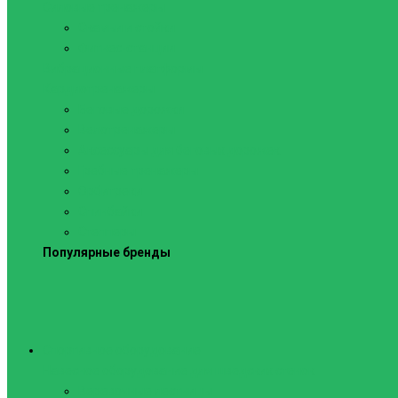
Силовые тренажеры
Скамьи и стойки
Фитнес-станции
Вибрационные платформы
Кардиотренажеры
Беговые дорожки
Велотренажеры
Аксессуары для беговых дорожек
Гребные тренажеры
Орбитреки
Спинбайки
Степперы
Популярные бренды
Спортивное оборудование
Навесное оборудование для шведских стенок
Веревочные лестницы