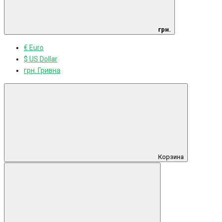
грн.
€ Euro
$ US Dollar
грн. Гривна
Корзина