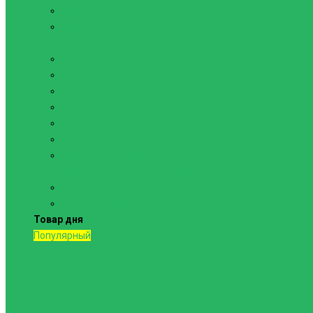
Канаты
Кольца
Спортивный инвентарь
Батуты
Брусья напольные
Гантели
Гири
Грифы
Диски
Маты спортивные
Шведские стенки и комплектующие
Шведские стенки, комплексы
Турники и брусья
Товар дня
Популярный