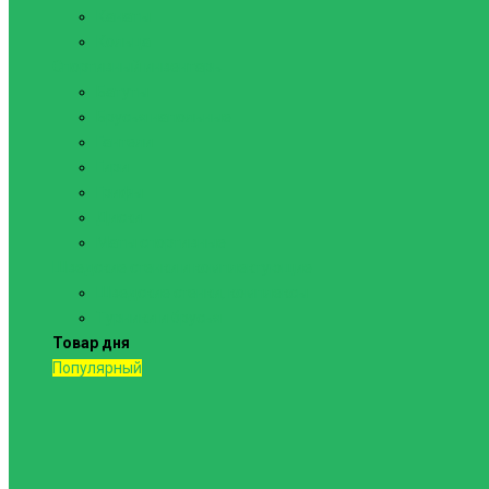
Канаты
Кольца
Спортивный инвентарь
Батуты
Брусья напольные
Гантели
Гири
Грифы
Диски
Маты спортивные
Шведские стенки и комплектующие
Шведские стенки, комплексы
Турники и брусья
Товар дня
Популярный