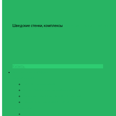
Шведские стенки, комплексы
Шведская стенка Юнайтед №6
Купить
Фитнес и Бодибилдинг
Бодибилдинг
Перчатки для зала
Аксессуары для Бодибилдинга
Компрессионные пояса с утяжкой
Пояса для тяжелой атлетики
Гимнастика
Булава, кольца гимнастические