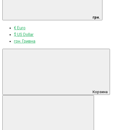
грн.
€ Euro
$ US Dollar
грн. Гривна
Корзина