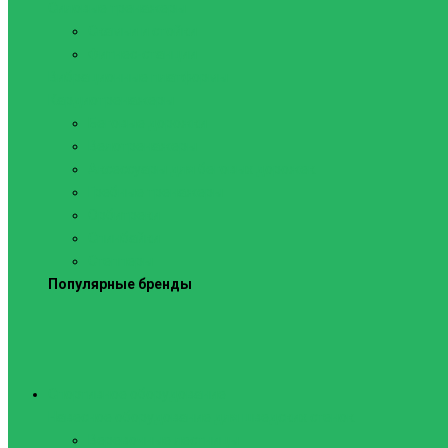
Силовые тренажеры
Скамьи и стойки
Фитнес-станции
Вибрационные платформы
Кардиотренажеры
Беговые дорожки
Велотренажеры
Аксессуары для беговых дорожек
Гребные тренажеры
Орбитреки
Спинбайки
Степперы
Популярные бренды
Спортивное оборудование
Навесное оборудование для шведских стенок
Веревочные лестницы