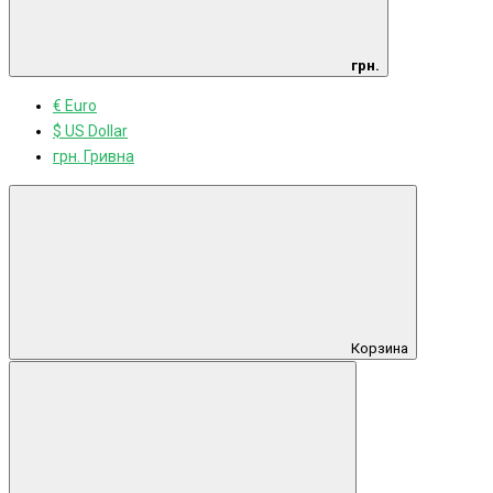
грн.
€ Euro
$ US Dollar
грн. Гривна
Корзина