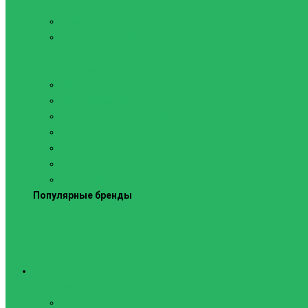
Силовые тренажеры
Скамьи и стойки
Фитнес-станции
Вибрационные платформы
Кардиотренажеры
Беговые дорожки
Велотренажеры
Аксессуары для беговых дорожек
Гребные тренажеры
Орбитреки
Спинбайки
Степперы
Популярные бренды
Спортивное оборудование
Навесное оборудование для шведских стенок
Веревочные лестницы