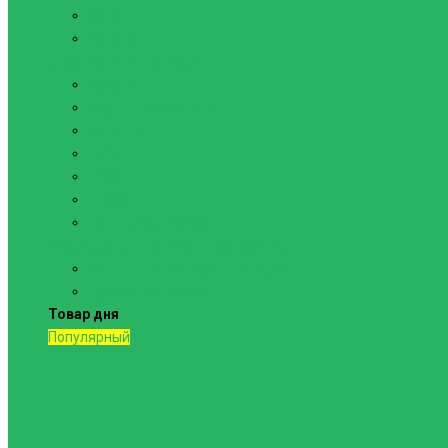
Канаты
Кольца
Спортивный инвентарь
Батуты
Брусья напольные
Гантели
Гири
Грифы
Диски
Маты спортивные
Шведские стенки и комплектующие
Шведские стенки, комплексы
Турники и брусья
Товар дня
Популярный