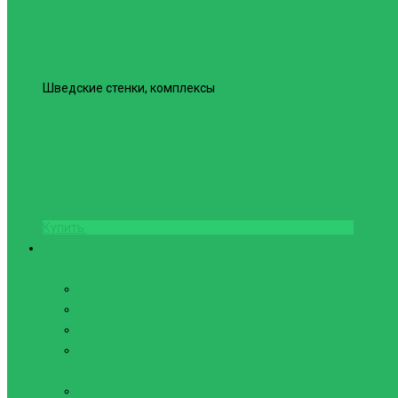
Шведские стенки, комплексы
Шведская стенка Юнайтед №6
Купить
Фитнес и Бодибилдинг
Бодибилдинг
Перчатки для зала
Аксессуары для Бодибилдинга
Компрессионные пояса с утяжкой
Пояса для тяжелой атлетики
Гимнастика
Булава, кольца гимнастические