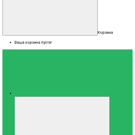
Корзина
Ваша корзина пуста!
Каталог