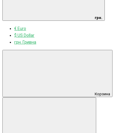
грн.
€ Euro
$ US Dollar
грн. Гривна
Корзина