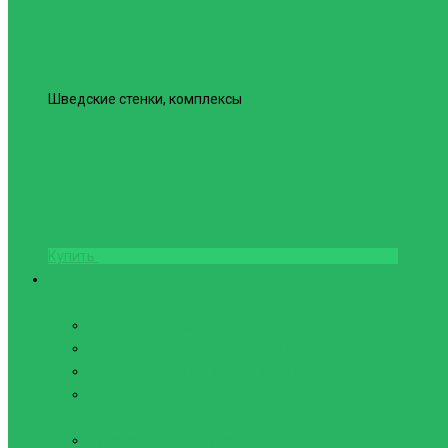
Шведские стенки, комплексы
Шведская стенка Юнайтед №6
Купить
Фитнес и Бодибилдинг
Бодибилдинг
Перчатки для зала
Аксессуары для Бодибилдинга
Компрессионные пояса с утяжкой
Пояса для тяжелой атлетики
Гимнастика
Булава, кольца гимнастические