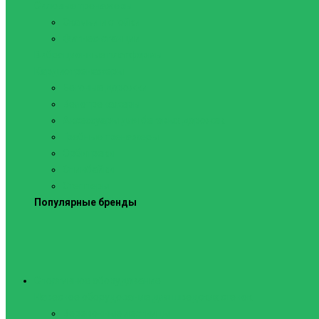
Силовые тренажеры
Скамьи и стойки
Фитнес-станции
Вибрационные платформы
Кардиотренажеры
Беговые дорожки
Велотренажеры
Аксессуары для беговых дорожек
Гребные тренажеры
Орбитреки
Спинбайки
Степперы
Популярные бренды
Спортивное оборудование
Навесное оборудование для шведских стенок
Веревочные лестницы