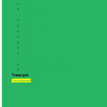
Канаты
Кольца
Спортивный инвентарь
Батуты
Брусья напольные
Гантели
Гири
Грифы
Диски
Маты спортивные
Шведские стенки и комплектующие
Шведские стенки, комплексы
Турники и брусья
Товар дня
Популярный