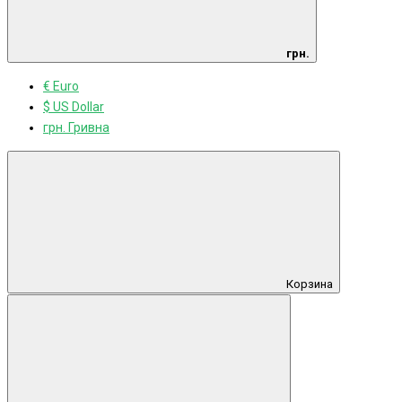
грн.
€ Euro
$ US Dollar
грн. Гривна
Корзина