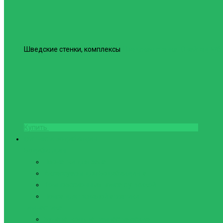
Шведские стенки, комплексы
Шведская стенка Юнайтед №6
Купить
Фитнес и Бодибилдинг
Бодибилдинг
Перчатки для зала
Аксессуары для Бодибилдинга
Компрессионные пояса с утяжкой
Пояса для тяжелой атлетики
Гимнастика
Булава, кольца гимнастические