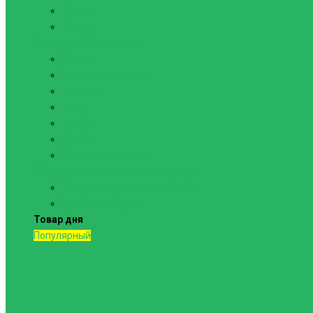
Канаты
Кольца
Спортивный инвентарь
Батуты
Брусья напольные
Гантели
Гири
Грифы
Диски
Маты спортивные
Шведские стенки и комплектующие
Шведские стенки, комплексы
Турники и брусья
Товар дня
Популярный