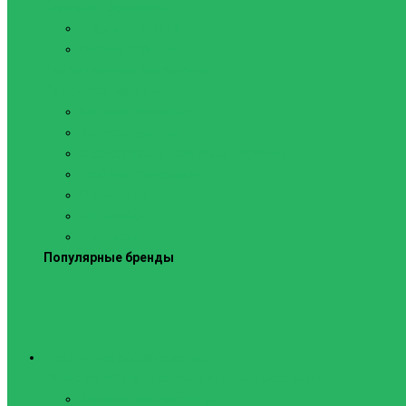
Силовые тренажеры
Скамьи и стойки
Фитнес-станции
Вибрационные платформы
Кардиотренажеры
Беговые дорожки
Велотренажеры
Аксессуары для беговых дорожек
Гребные тренажеры
Орбитреки
Спинбайки
Степперы
Популярные бренды
Спортивное оборудование
Навесное оборудование для шведских стенок
Веревочные лестницы