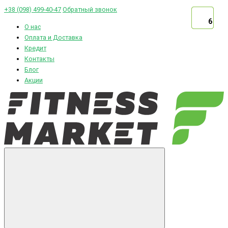
+38 (098) 499-40-47
Обратный звонок
6
6
6
6
О нас
Оплата и Доставка
Кредит
Контакты
Блог
Акции