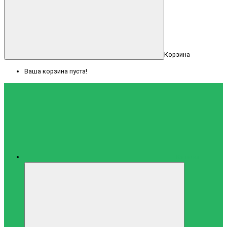
Корзина
Ваша корзина пуста!
Каталог