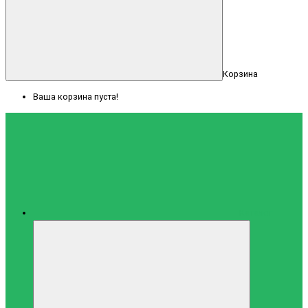
Корзина
Ваша корзина пуста!
Каталог