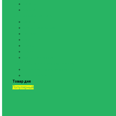
Канаты
Кольца
Спортивный инвентарь
Батуты
Брусья напольные
Гантели
Гири
Грифы
Диски
Маты спортивные
Шведские стенки и комплектующие
Шведские стенки, комплексы
Турники и брусья
Товар дня
Популярный