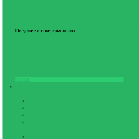
Шведские стенки, комплексы
Шведская стенка Юнайтед №6
Купить
Фитнес и Бодибилдинг
Бодибилдинг
Перчатки для зала
Аксессуары для Бодибилдинга
Компрессионные пояса с утяжкой
Пояса для тяжелой атлетики
Гимнастика
Булава, кольца гимнастические