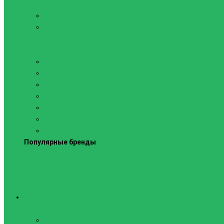
Силовые тренажеры
Скамьи и стойки
Фитнес-станции
Вибрационные платформы
Кардиотренажеры
Беговые дорожки
Велотренажеры
Аксессуары для беговых дорожек
Гребные тренажеры
Орбитреки
Спинбайки
Степперы
Популярные бренды
Спортивное оборудование
Навесное оборудование для шведских стенок
Веревочные лестницы