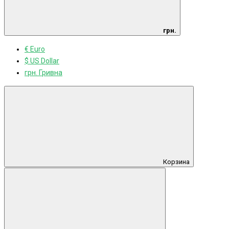
грн.
€ Euro
$ US Dollar
грн. Гривна
Корзина