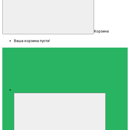
Корзина
Ваша корзина пуста!
Каталог