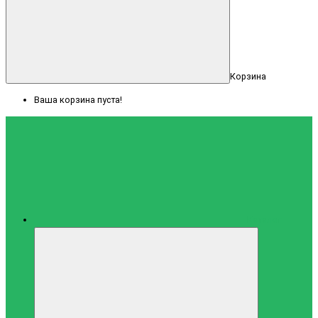
Корзина
Ваша корзина пуста!
Каталог