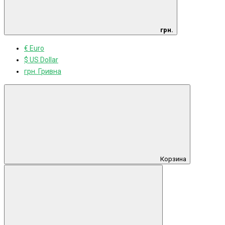
грн.
€ Euro
$ US Dollar
грн. Гривна
Корзина