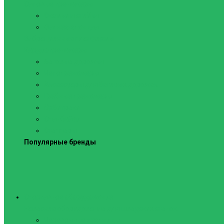
Силовые тренажеры
Скамьи и стойки
Фитнес-станции
Вибрационные платформы
Кардиотренажеры
Беговые дорожки
Велотренажеры
Аксессуары для беговых дорожек
Гребные тренажеры
Орбитреки
Спинбайки
Степперы
Популярные бренды
Спортивное оборудование
Навесное оборудование для шведских стенок
Веревочные лестницы