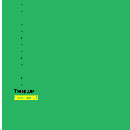
Канаты
Кольца
Спортивный инвентарь
Батуты
Брусья напольные
Гантели
Гири
Грифы
Диски
Маты спортивные
Шведские стенки и комплектующие
Шведские стенки, комплексы
Турники и брусья
Товар дня
Популярный