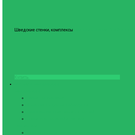
Шведские стенки, комплексы
Шведская стенка Юнайтед №6
Купить
Фитнес и Бодибилдинг
Бодибилдинг
Перчатки для зала
Аксессуары для Бодибилдинга
Компрессионные пояса с утяжкой
Пояса для тяжелой атлетики
Гимнастика
Булава, кольца гимнастические