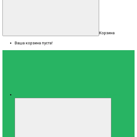
Корзина
Ваша корзина пуста!
Каталог