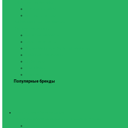
Силовые тренажеры
Скамьи и стойки
Фитнес-станции
Вибрационные платформы
Кардиотренажеры
Беговые дорожки
Велотренажеры
Аксессуары для беговых дорожек
Гребные тренажеры
Орбитреки
Спинбайки
Степперы
Популярные бренды
Спортивное оборудование
Навесное оборудование для шведских стенок
Веревочные лестницы