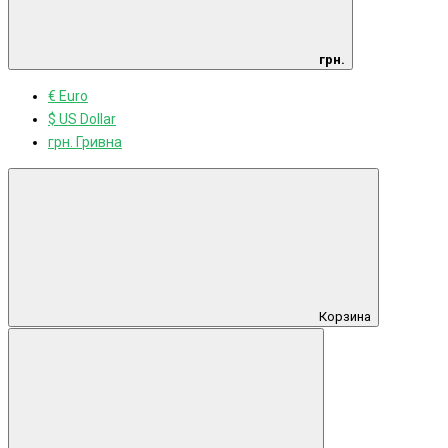
грн.
€ Euro
$ US Dollar
грн. Гривна
Корзина