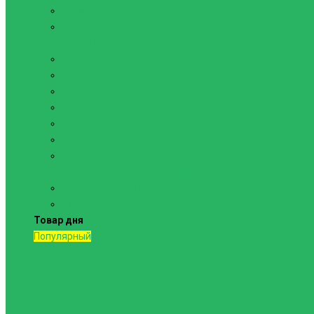
Канаты
Кольца
Спортивный инвентарь
Батуты
Брусья напольные
Гантели
Гири
Грифы
Диски
Маты спортивные
Шведские стенки и комплектующие
Шведские стенки, комплексы
Турники и брусья
Товар дня
Популярный