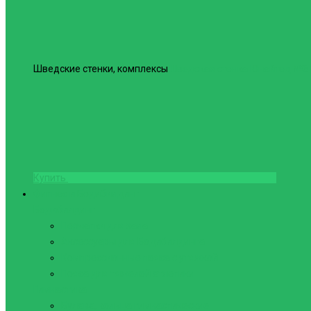
Шведские стенки, комплексы
Шведская стенка Юнайтед №6
Купить
Фитнес и Бодибилдинг
Бодибилдинг
Перчатки для зала
Аксессуары для Бодибилдинга
Компрессионные пояса с утяжкой
Пояса для тяжелой атлетики
Гимнастика
Булава, кольца гимнастические