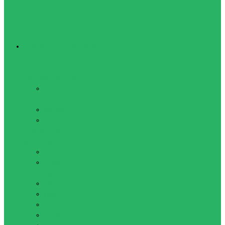
Спортивное оборудование
Навесное
оборудование для
шведских стенок
Веревочные
лестницы
Канаты
Кольца
Спортивный
инвентарь
Батуты
Брусья
напольные
Гантели
Гири
Грифы
Диски