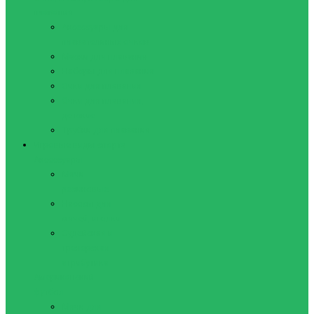
плавания
Аксессуары для
плавательных очков
Маски для плавания
Наборы для плавания
Очки для плавания
Очки для плавания,
детские
Трубки для плавания
Игровые виды спорта
Аксессуары
Мячи
резиновые
Насосы для
мячей, иголки
Судейская и
тренерская
атрибутика
Американский
футбол
Мячи для