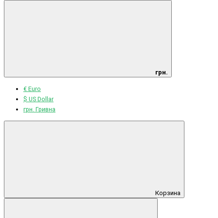
грн.
€ Euro
$ US Dollar
грн. Гривна
Корзина