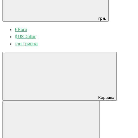
грн.
€ Euro
$ US Dollar
грн. Гривна
Корзина