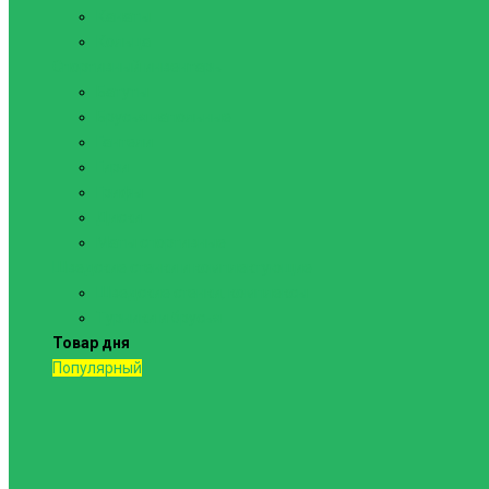
Канаты
Кольца
Спортивный инвентарь
Батуты
Брусья напольные
Гантели
Гири
Грифы
Диски
Маты спортивные
Шведские стенки и комплектующие
Шведские стенки, комплексы
Турники и брусья
Товар дня
Популярный