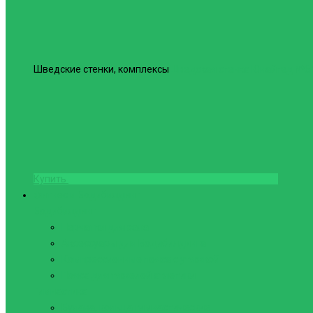
Шведские стенки, комплексы
Шведская стенка Юнайтед №6
Купить
Фитнес и Бодибилдинг
Бодибилдинг
Перчатки для зала
Аксессуары для Бодибилдинга
Компрессионные пояса с утяжкой
Пояса для тяжелой атлетики
Гимнастика
Булава, кольца гимнастические