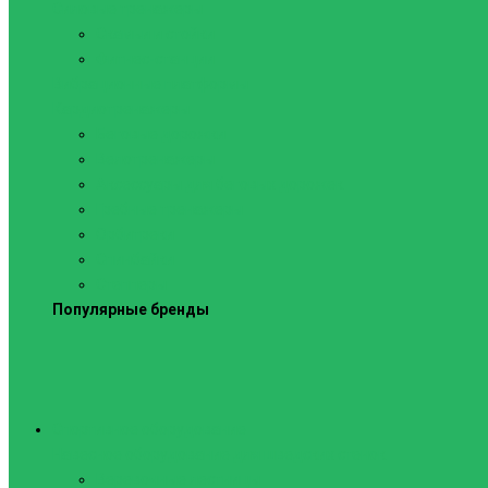
Силовые тренажеры
Скамьи и стойки
Фитнес-станции
Вибрационные платформы
Кардиотренажеры
Беговые дорожки
Велотренажеры
Аксессуары для беговых дорожек
Гребные тренажеры
Орбитреки
Спинбайки
Степперы
Популярные бренды
Спортивное оборудование
Навесное оборудование для шведских стенок
Веревочные лестницы