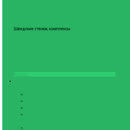
Шведские стенки, комплексы
Шведская стенка Юнайтед №6
Купить
Фитнес и Бодибилдинг
Бодибилдинг
Перчатки для зала
Аксессуары для Бодибилдинга
Компрессионные пояса с утяжкой
Пояса для тяжелой атлетики
Гимнастика
Булава, кольца гимнастические