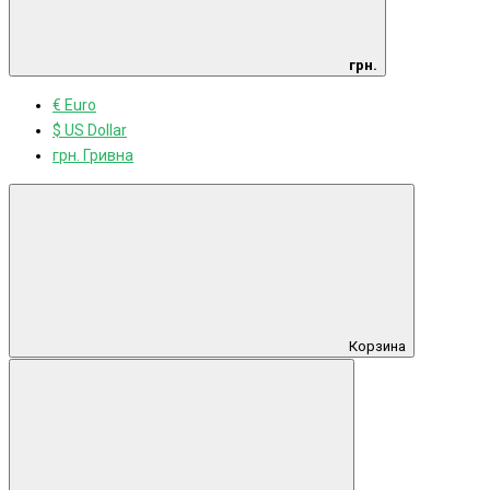
грн.
€ Euro
$ US Dollar
грн. Гривна
Корзина