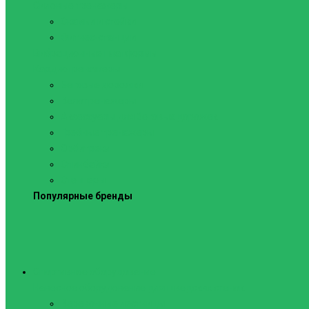
Силовые тренажеры
Скамьи и стойки
Фитнес-станции
Вибрационные платформы
Кардиотренажеры
Беговые дорожки
Велотренажеры
Аксессуары для беговых дорожек
Гребные тренажеры
Орбитреки
Спинбайки
Степперы
Популярные бренды
Спортивное оборудование
Навесное оборудование для шведских стенок
Веревочные лестницы