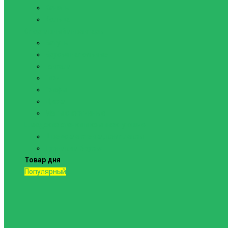
Канаты
Кольца
Спортивный инвентарь
Батуты
Брусья напольные
Гантели
Гири
Грифы
Диски
Маты спортивные
Шведские стенки и комплектующие
Шведские стенки, комплексы
Турники и брусья
Товар дня
Популярный