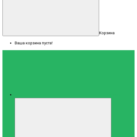
Корзина
Ваша корзина пуста!
Каталог