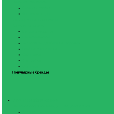
Силовые тренажеры
Скамьи и стойки
Фитнес-станции
Вибрационные платформы
Кардиотренажеры
Беговые дорожки
Велотренажеры
Аксессуары для беговых дорожек
Гребные тренажеры
Орбитреки
Спинбайки
Степперы
Популярные бренды
Спортивное оборудование
Навесное оборудование для шведских стенок
Веревочные лестницы