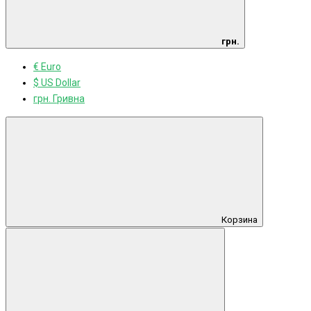
грн.
€ Euro
$ US Dollar
грн. Гривна
Корзина