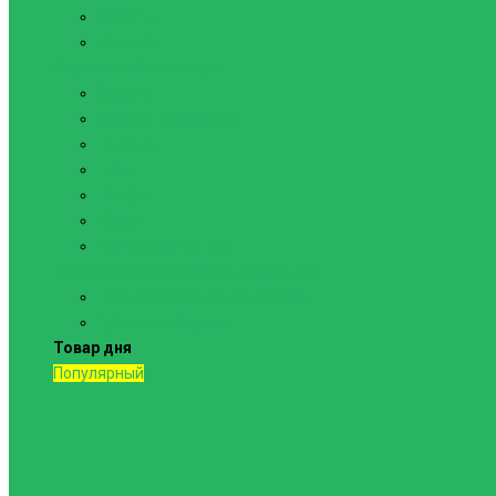
Канаты
Кольца
Спортивный инвентарь
Батуты
Брусья напольные
Гантели
Гири
Грифы
Диски
Маты спортивные
Шведские стенки и комплектующие
Шведские стенки, комплексы
Турники и брусья
Товар дня
Популярный