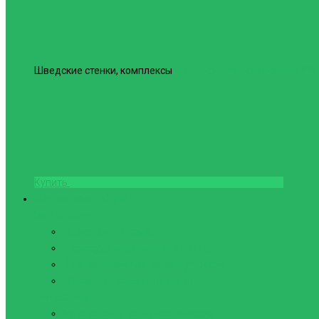
Шведские стенки, комплексы
Шведская стенка Юнайтед №6
Купить
Фитнес и Бодибилдинг
Бодибилдинг
Перчатки для зала
Аксессуары для Бодибилдинга
Компрессионные пояса с утяжкой
Пояса для тяжелой атлетики
Гимнастика
Булава, кольца гимнастические