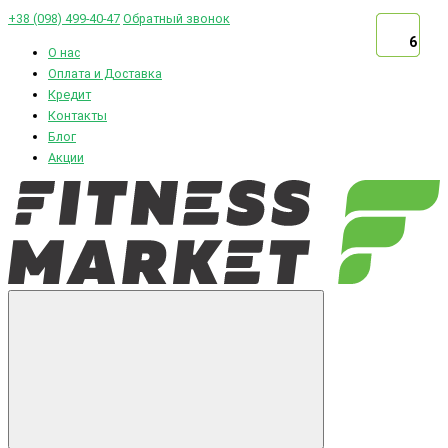
+38 (098) 499-40-47
Обратный звонок
6
6
6
6
О нас
Оплата и Доставка
Кредит
Контакты
Блог
Акции