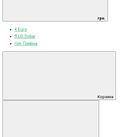
грн.
€ Euro
$ US Dollar
грн. Гривна
Корзина