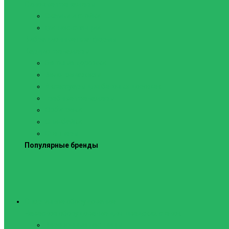
Силовые тренажеры
Скамьи и стойки
Фитнес-станции
Вибрационные платформы
Кардиотренажеры
Беговые дорожки
Велотренажеры
Аксессуары для беговых дорожек
Гребные тренажеры
Орбитреки
Спинбайки
Степперы
Популярные бренды
Спортивное оборудование
Навесное оборудование для шведских стенок
Веревочные лестницы