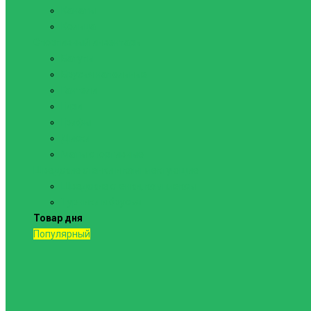
Канаты
Кольца
Спортивный инвентарь
Батуты
Брусья напольные
Гантели
Гири
Грифы
Диски
Маты спортивные
Шведские стенки и комплектующие
Шведские стенки, комплексы
Турники и брусья
Товар дня
Популярный