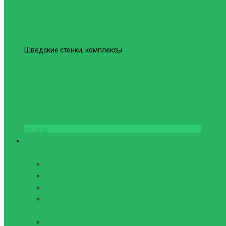
Шведские стенки, комплексы
Шведская стенка Юнайтед №6
Купить
Фитнес и Бодибилдинг
Бодибилдинг
Перчатки для зала
Аксессуары для Бодибилдинга
Компрессионные пояса с утяжкой
Пояса для тяжелой атлетики
Гимнастика
Булава, кольца гимнастические