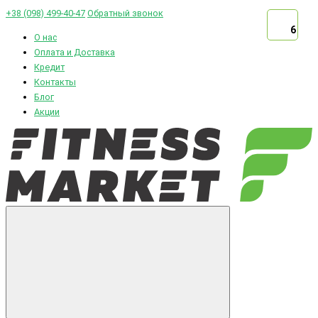
+38 (098) 499-40-47
Обратный звонок
6
О нас
Оплата и Доставка
Кредит
Контакты
Блог
Акции