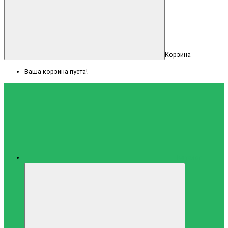
Корзина
Ваша корзина пуста!
Каталог