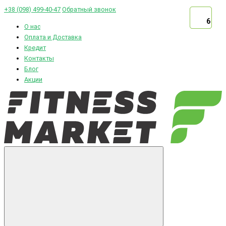
+38 (098) 499-40-47
Обратный звонок
6
6
О нас
Оплата и Доставка
Кредит
Контакты
Блог
Акции