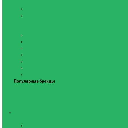
Силовые тренажеры
Скамьи и стойки
Фитнес-станции
Вибрационные платформы
Кардиотренажеры
Беговые дорожки
Велотренажеры
Аксессуары для беговых дорожек
Гребные тренажеры
Орбитреки
Спинбайки
Степперы
Популярные бренды
Спортивное оборудование
Навесное оборудование для шведских стенок
Веревочные лестницы