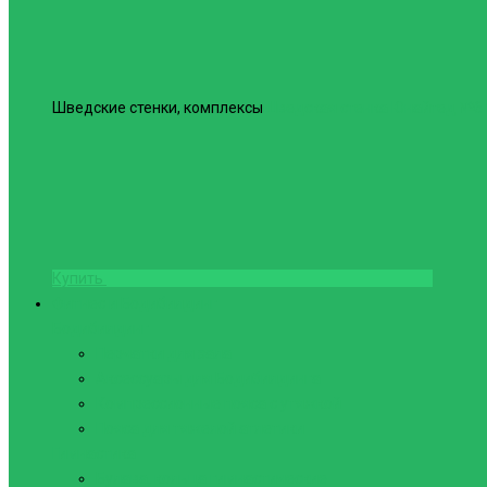
Шведские стенки, комплексы
Шведская стенка Юнайтед №6
Купить
Фитнес и Бодибилдинг
Бодибилдинг
Перчатки для зала
Аксессуары для Бодибилдинга
Компрессионные пояса с утяжкой
Пояса для тяжелой атлетики
Гимнастика
Булава, кольца гимнастические