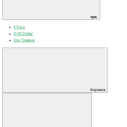
грн.
€ Euro
$ US Dollar
грн. Гривна
Корзина