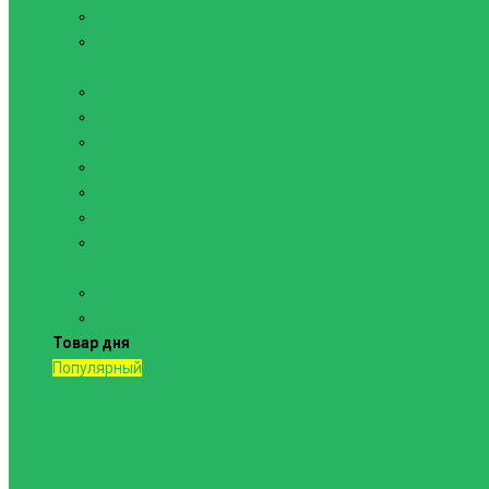
Канаты
Кольца
Спортивный инвентарь
Батуты
Брусья напольные
Гантели
Гири
Грифы
Диски
Маты спортивные
Шведские стенки и комплектующие
Шведские стенки, комплексы
Турники и брусья
Товар дня
Популярный