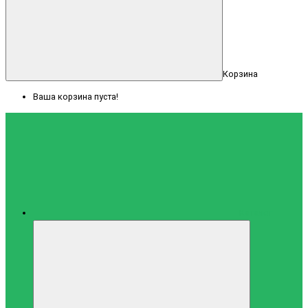
Корзина
Ваша корзина пуста!
Каталог