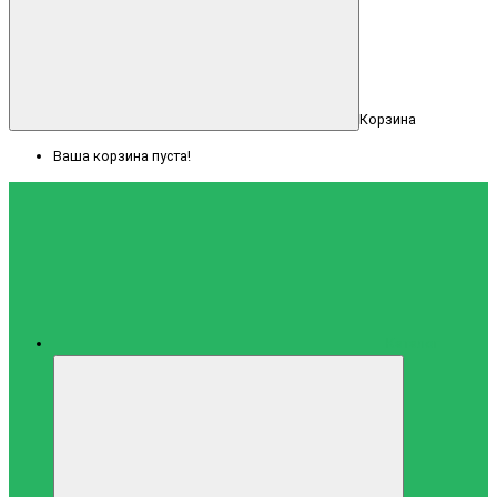
Корзина
Ваша корзина пуста!
Каталог