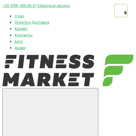
+38 (098) 499-40-47
Обратный звонок
6
6
6
6
О нас
Оплата и Доставка
Кредит
Контакты
Блог
Акции