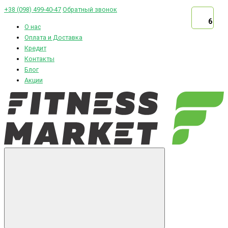
+38 (098) 499-40-47
Обратный звонок
6
О нас
Оплата и Доставка
Кредит
Контакты
Блог
Акции