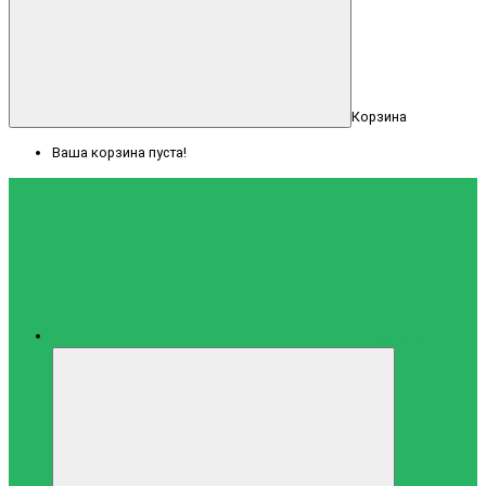
Корзина
Ваша корзина пуста!
Каталог