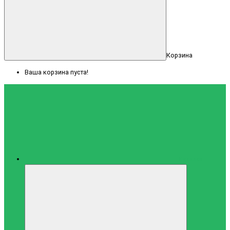
Корзина
Ваша корзина пуста!
Каталог