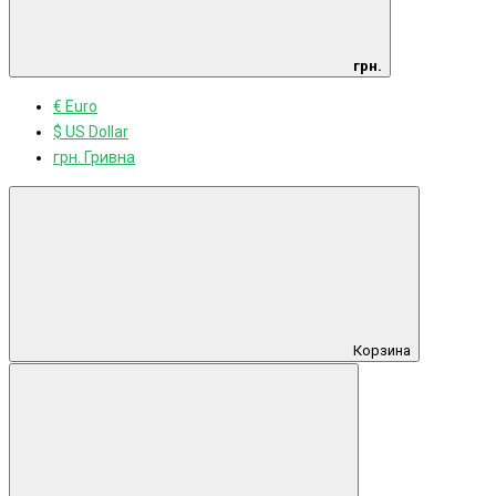
грн.
€ Euro
$ US Dollar
грн. Гривна
Корзина