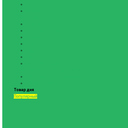
Канаты
Кольца
Спортивный инвентарь
Батуты
Брусья напольные
Гантели
Гири
Грифы
Диски
Маты спортивные
Шведские стенки и комплектующие
Шведские стенки, комплексы
Турники и брусья
Товар дня
Популярный