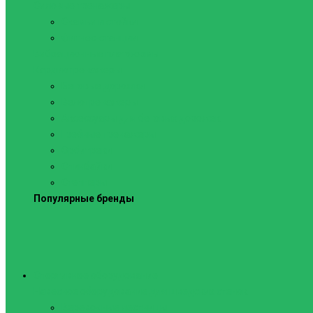
Силовые тренажеры
Скамьи и стойки
Фитнес-станции
Вибрационные платформы
Кардиотренажеры
Беговые дорожки
Велотренажеры
Аксессуары для беговых дорожек
Гребные тренажеры
Орбитреки
Спинбайки
Степперы
Популярные бренды
Спортивное оборудование
Навесное оборудование для шведских стенок
Веревочные лестницы