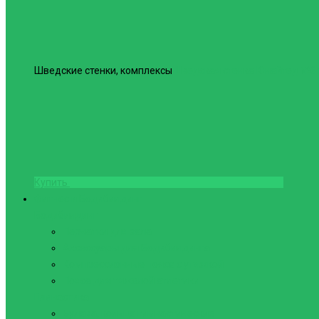
Шведские стенки, комплексы
Шведская стенка Юнайтед №6
Купить
Фитнес и Бодибилдинг
Бодибилдинг
Перчатки для зала
Аксессуары для Бодибилдинга
Компрессионные пояса с утяжкой
Пояса для тяжелой атлетики
Гимнастика
Булава, кольца гимнастические