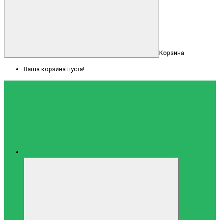
Корзина
Ваша корзина пуста!
Каталог