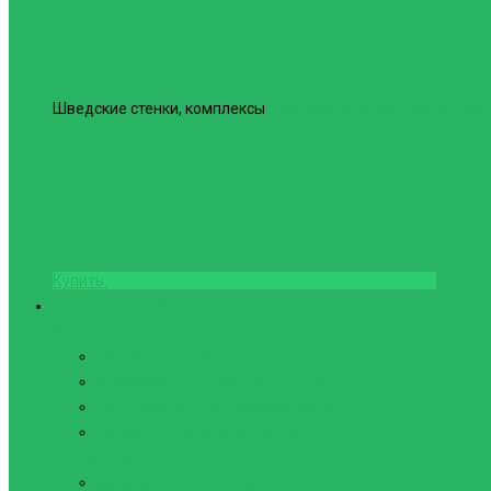
Шведские стенки, комплексы
Шведская стенка Юнайтед №6
Купить
Фитнес и Бодибилдинг
Бодибилдинг
Перчатки для зала
Аксессуары для Бодибилдинга
Компрессионные пояса с утяжкой
Пояса для тяжелой атлетики
Гимнастика
Булава, кольца гимнастические