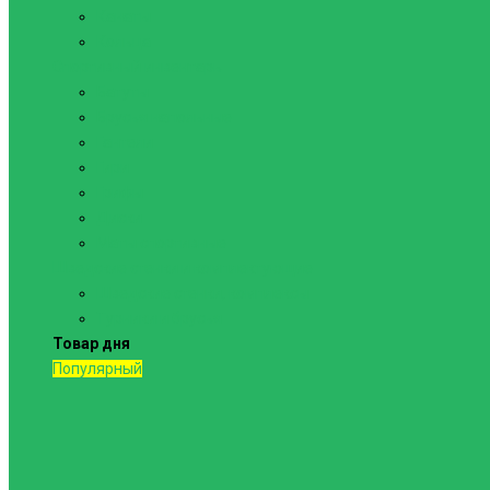
Канаты
Кольца
Спортивный инвентарь
Батуты
Брусья напольные
Гантели
Гири
Грифы
Диски
Маты спортивные
Шведские стенки и комплектующие
Шведские стенки, комплексы
Турники и брусья
Товар дня
Популярный