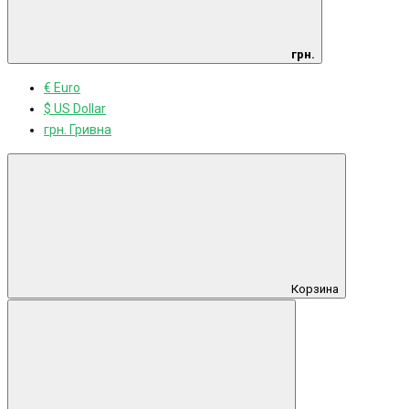
грн.
€ Euro
$ US Dollar
грн. Гривна
Корзина