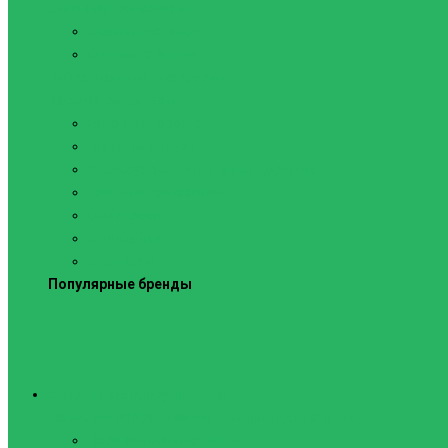
Силовые тренажеры
Скамьи и стойки
Фитнес-станции
Вибрационные платформы
Кардиотренажеры
Беговые дорожки
Велотренажеры
Аксессуары для беговых дорожек
Гребные тренажеры
Орбитреки
Спинбайки
Степперы
Популярные бренды
Спортивное оборудование
Навесное оборудование для шведских стенок
Веревочные лестницы