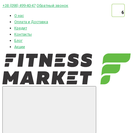
+38 (098) 499-40-47
Обратный звонок
6
6
6
6
О нас
Оплата и Доставка
Кредит
Контакты
Блог
Акции