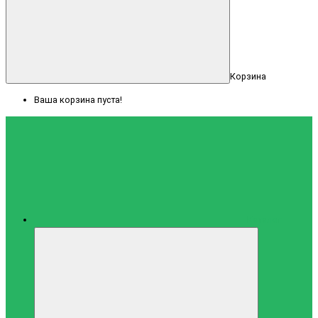
Корзина
Ваша корзина пуста!
Каталог