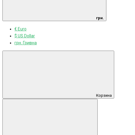
грн.
€ Euro
$ US Dollar
грн. Гривна
Корзина