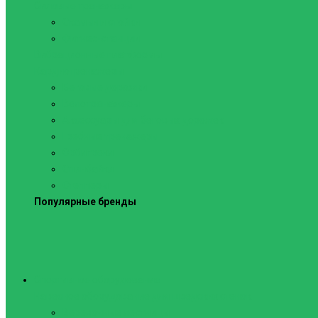
Силовые тренажеры
Скамьи и стойки
Фитнес-станции
Вибрационные платформы
Кардиотренажеры
Беговые дорожки
Велотренажеры
Аксессуары для беговых дорожек
Гребные тренажеры
Орбитреки
Спинбайки
Степперы
Популярные бренды
Спортивное оборудование
Навесное оборудование для шведских стенок
Веревочные лестницы