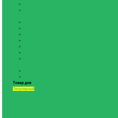
Канаты
Кольца
Спортивный инвентарь
Батуты
Брусья напольные
Гантели
Гири
Грифы
Диски
Маты спортивные
Шведские стенки и комплектующие
Шведские стенки, комплексы
Турники и брусья
Товар дня
Популярный