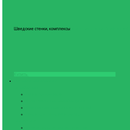
Шведские стенки, комплексы
Шведская стенка Юнайтед №6
Купить
Фитнес и Бодибилдинг
Бодибилдинг
Перчатки для зала
Аксессуары для Бодибилдинга
Компрессионные пояса с утяжкой
Пояса для тяжелой атлетики
Гимнастика
Булава, кольца гимнастические