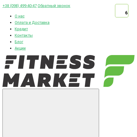
+38 (098) 499-40-47
Обратный звонок
6
О нас
Оплата и Доставка
Кредит
Контакты
Блог
Акции