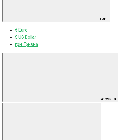
грн.
€ Euro
$ US Dollar
грн. Гривна
Корзина