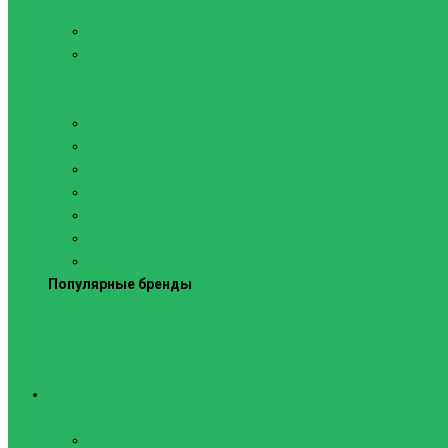
Силовые тренажеры
Скамьи и стойки
Фитнес-станции
Вибрационные платформы
Кардиотренажеры
Беговые дорожки
Велотренажеры
Аксессуары для беговых дорожек
Гребные тренажеры
Орбитреки
Спинбайки
Степперы
Популярные бренды
Спортивное оборудование
Навесное оборудование для шведских стенок
Веревочные лестницы