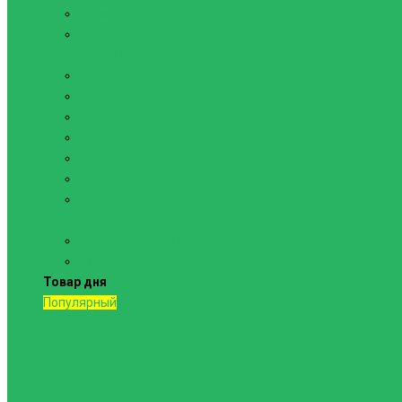
Канаты
Кольца
Спортивный инвентарь
Батуты
Брусья напольные
Гантели
Гири
Грифы
Диски
Маты спортивные
Шведские стенки и комплектующие
Шведские стенки, комплексы
Турники и брусья
Товар дня
Популярный