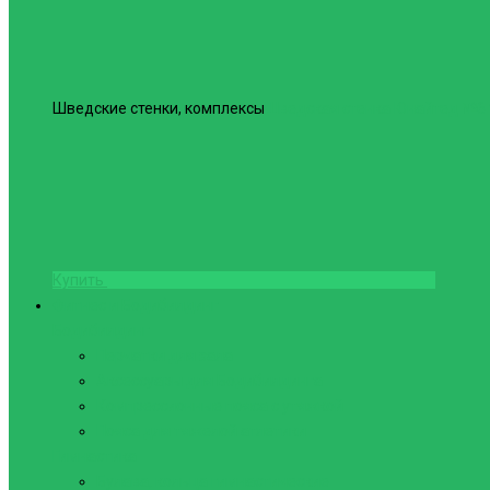
Шведские стенки, комплексы
Шведская стенка Юнайтед №6
Купить
Фитнес и Бодибилдинг
Бодибилдинг
Перчатки для зала
Аксессуары для Бодибилдинга
Компрессионные пояса с утяжкой
Пояса для тяжелой атлетики
Гимнастика
Булава, кольца гимнастические