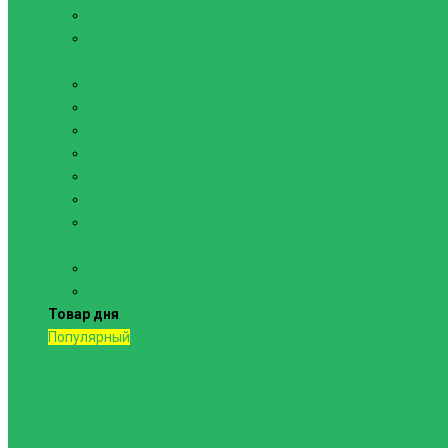
Канаты
Кольца
Спортивный инвентарь
Батуты
Брусья напольные
Гантели
Гири
Грифы
Диски
Маты спортивные
Шведские стенки и комплектующие
Шведские стенки, комплексы
Турники и брусья
Товар дня
Популярный