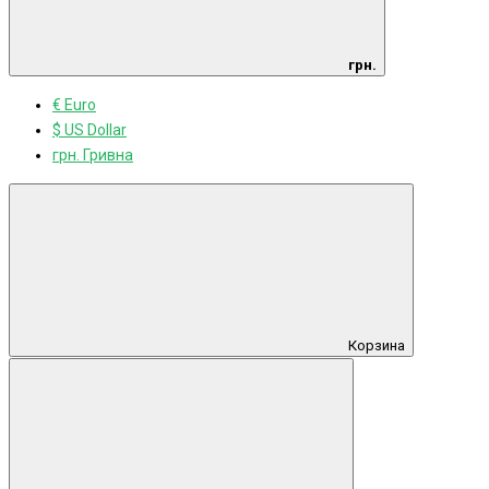
грн.
€ Euro
$ US Dollar
грн. Гривна
Корзина