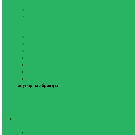
Силовые тренажеры
Скамьи и стойки
Фитнес-станции
Вибрационные платформы
Кардиотренажеры
Беговые дорожки
Велотренажеры
Аксессуары для беговых дорожек
Гребные тренажеры
Орбитреки
Спинбайки
Степперы
Популярные бренды
Спортивное оборудование
Навесное оборудование для шведских стенок
Веревочные лестницы