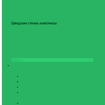
Шведские стенки, комплексы
Шведская стенка Юнайтед №6
Купить
Фитнес и Бодибилдинг
Бодибилдинг
Перчатки для зала
Аксессуары для Бодибилдинга
Компрессионные пояса с утяжкой
Пояса для тяжелой атлетики
Гимнастика
Булава, кольца гимнастические