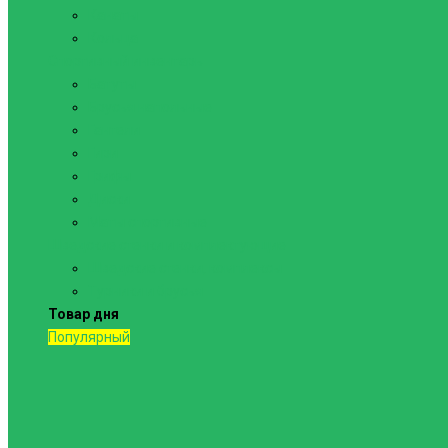
Канаты
Кольца
Спортивный инвентарь
Батуты
Брусья напольные
Гантели
Гири
Грифы
Диски
Маты спортивные
Шведские стенки и комплектующие
Шведские стенки, комплексы
Турники и брусья
Товар дня
Популярный