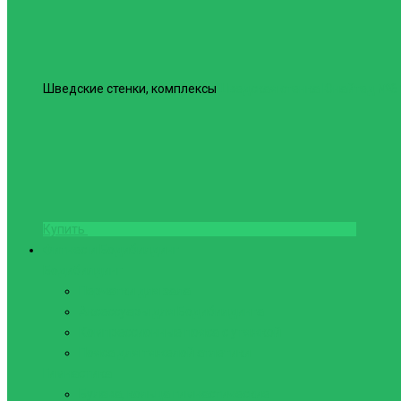
Шведские стенки, комплексы
Шведская стенка Юнайтед №6
Купить
Фитнес и Бодибилдинг
Бодибилдинг
Перчатки для зала
Аксессуары для Бодибилдинга
Компрессионные пояса с утяжкой
Пояса для тяжелой атлетики
Гимнастика
Булава, кольца гимнастические