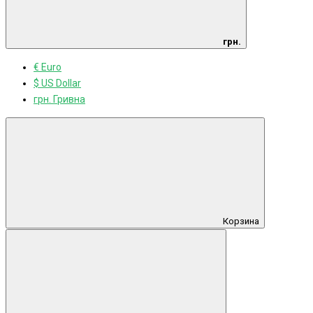
грн.
€ Euro
$ US Dollar
грн. Гривна
Корзина