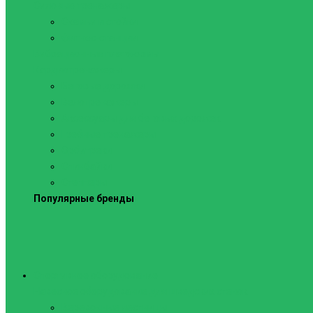
Силовые тренажеры
Скамьи и стойки
Фитнес-станции
Вибрационные платформы
Кардиотренажеры
Беговые дорожки
Велотренажеры
Аксессуары для беговых дорожек
Гребные тренажеры
Орбитреки
Спинбайки
Степперы
Популярные бренды
Спортивное оборудование
Навесное оборудование для шведских стенок
Веревочные лестницы